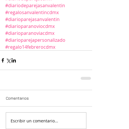
#diariodeparejasanvalentin
#regalosanvalentincdmx
#diarioparejasanvalentin
#diarioparanoviocdmx
#diarioparanoviacdmx
#diarioparejapersonalizado
#regalo14febrerocdmx
Comentarios
Escribir un comentario...