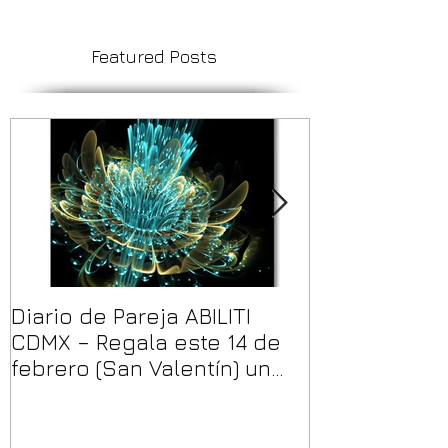
Featured Posts
Diario de Pareja ABILITI
Impresión de
CDMX – Regala este 14 de
Personaliza
febrero (San Valentín) un
Bajo Volumen
diario único y creativo