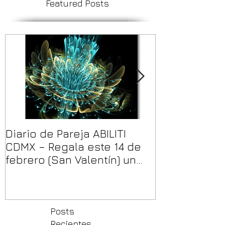
Featured Posts
Diario de Pareja ABILITI
Impresión de
CDMX – Regala este 14 de
Personaliza
febrero (San Valentín) un
Bajo Volumen
diario único y creativo
Posts
Recientes