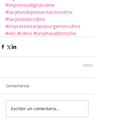
#imprentadigitalcdmx
#tarjetasdepresentacioncdmx
#tarjetaswtccdmx
#impresiontarjetasurgentescdmx
#wtc
#cdmx
#tarjetasadomicilio
Comentarios
Escribir un comentario...