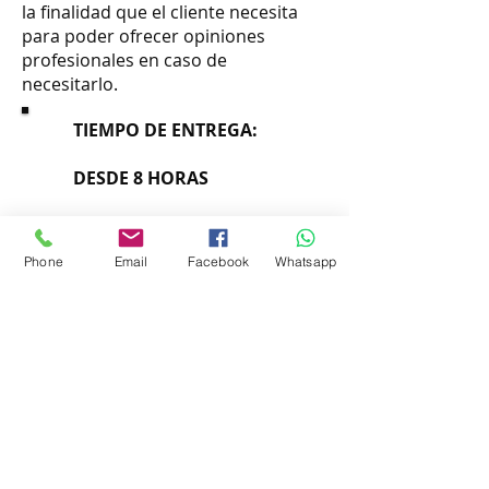
la finalidad que el cliente necesita
para poder ofrecer opiniones
profesionales en caso de
necesitarlo.
TIEMPO DE ENTREGA:
DESDE 8 HORAS
* Dependiendo la carga de trabajo y
cantidad
IMPRESION DIGITAL URGENTE
Phone
Email
Facebook
Whatsapp
COTIZAR
ACABADOS