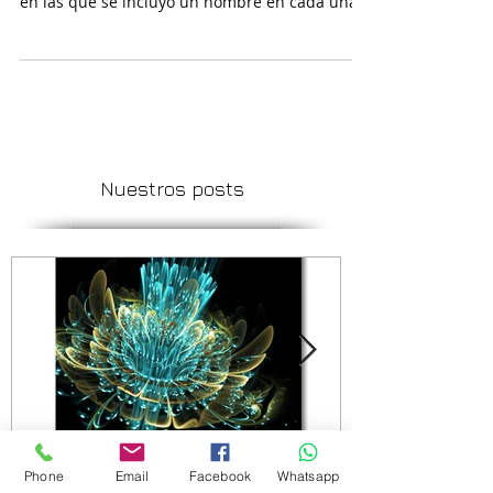
En este pedido se requirió un cuaderno
urgente con páginas interiores pesonalizadas
en las que se incluyo un nombre en cada una
de...
Nuestros posts
Phone
Email
Facebook
Whatsapp