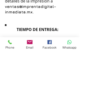
detalles de la impresión a
ventas@imprentadigital-
inmediata.mx
.
TIEMPO DE ENTREGA:
DESDE 4 HORAS
IMPRESION DIGITAL URGENTE
Phone
Email
Facebook
Whatsapp
COTIZAR
ACABADOS
ABILITI CIUDAD DE
MEXICO CDMX
2026