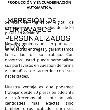
PRODUCCIÓN Y ENCUADERNACIÓN
AUTOMÁTICA.
IMPRESIÓN DE
Servicio de impresión digital de
PORTAVASOS
portavasos personalizados desde 20
piezas en adelante.
PERSONALIZADOS
Nos distinguimos por ser puntuales
CDMX
en nuestras entregas y garantizamos
la calidad de su trabajo. Con
nosotros, usted puede personalizar
sus portavasos en cuestión de forma
y tamaños de acuerdo con sus
necesidades.
Nuestra ventaja es que podemos
trabajar desde 20 piezas en adelante
y le ofrecemos al cliente no solo
cantidades más exactas sino
también otros acabados para sus