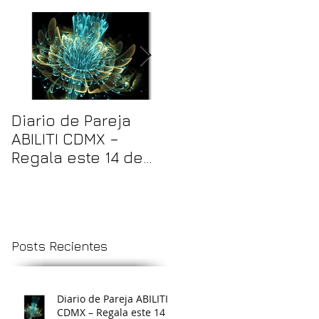
ó
Diario de Pareja
Impresión de Libros
ABILITI CDMX –
Personalizados
Regala este 14 de
CDMX en Bajo
febrero (San
Volumen o Por
Valentín) un diario
Unidad
e
único y creativo
al
Posts Recientes
Diario de Pareja ABILITI
CDMX – Regala este 14