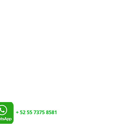
-
IMPRENTA DIGITAL URGENTE
-
ACABADOS
-
PERSONALIZADOS
CIONES
WHATSAPP
(SOLO TEXTO):
E-MAIL:
ventas@imprent
+ 52 55 7375 8581
HORARIO POR ESTE MEDIO DE
11 A.M. A 6 P.M