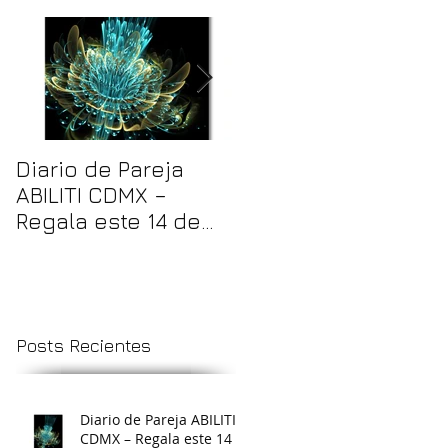
,
Diario de Pareja
Impresión de Libros
ABILITI CDMX –
Personalizados
Regala este 14 de
CDMX en Bajo
febrero (San
Volumen o Por
Valentín) un diario
Unidad
único y creativo
Posts Recientes
Diario de Pareja ABILITI
CDMX – Regala este 14