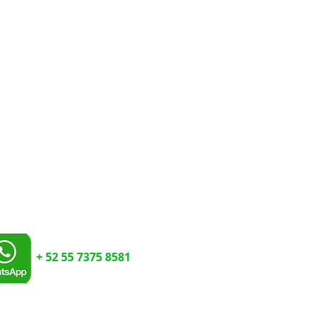
-
IMPRENTA DIGITAL URGENTE
-
ACABADOS
-
PERSONALIZADOS
CIONES
WHATSAPP
(SOLO TEXTO):
E-MAIL:
ventas@imprent
+ 52 55 7375 8581
HORARIO POR ESTE MEDIO DE
11 A.M. A 6 P.M