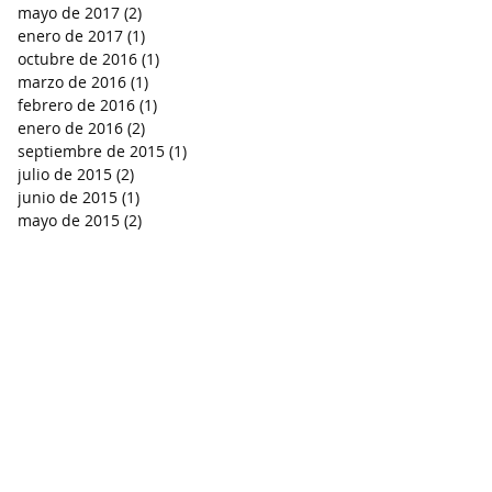
mayo de 2017
(2)
2 entradas
enero de 2017
(1)
1 entrada
octubre de 2016
(1)
1 entrada
marzo de 2016
(1)
1 entrada
febrero de 2016
(1)
1 entrada
enero de 2016
(2)
2 entradas
septiembre de 2015
(1)
1 entrada
julio de 2015
(2)
2 entradas
junio de 2015
(1)
1 entrada
mayo de 2015
(2)
2 entradas
-
PRODUCTOS ESPECIALES
-
adigital-inmediata.mx